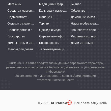
Магазины
Медицина и фармацевтика
Бизнес
Средства массовой информации
Культура и искусство
Общество
Недвижимость
Финансы
Домашние животные
Отдых и развлечения
Туризм
Наука и образование
Производство и поставки
Одежда и мода
Транспорт и перевозки
Государство
Справочно-информационные системы
Реклама и полиграфия
Компьютеры и интернет
Безопасность
Дом и интерьер
Товары для детей
Телекоммуникации и связь
Внимание! На сайте представлены данные справочного характера,
размещение осуществляется бесплатно, исключая сугубо рекламную
информацию.
За содержание и достоверность данных Администрация
ответственности не несет.
© 2026
Все права защищены