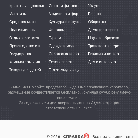
Красота и здоровье
Спорт и фитнес
Услуги
Магазины
Медицина и фармацевтика
Бизнес
Средства массовой информации
Культура и искусство
Общество
Недвижимость
Финансы
Домашние животные
Отдых и развлечения
Туризм
Наука и образование
Производство и поставки
Одежда и мода
Транспорт и перевозки
Государство
Справочно-информационные системы
Реклама и полиграфия
Компьютеры и интернет
Безопасность
Дом и интерьер
Товары для детей
Телекоммуникации и связь
Внимание! На сайте представлены данные справочного характера,
размещение осуществляется бесплатно, исключая сугубо рекламную
информацию.
За содержание и достоверность данных Администрация
ответственности не несет.
© 2026
Все права защищены